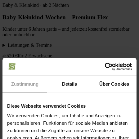
Baby & Kleinkind · ab 2 Nächten
Baby-Kleinkind-Wochen – Premium Flex
Kinder unter 6 Jahren gratis – und jederzeit kostenfrei stornierbar
oder umbuchbar.
Leistungen & Termine
520 €
für 2 Erwachsene
ab
Zur Anfrage
Kurzurlaub
Herbst · ab 2 Nächten
Zustimmung
Details
Über Cookies
Bauernherbst – Kurzzeit
Diese Webseite verwendet Cookies
Bauernhoferlebnis im goldenen Herbst – inklusive Früh-Anreise
und Spät-Abreise im Wert von 150 €.
Wir verwenden Cookies, um Inhalte und Anzeigen zu
personalisieren, Funktionen für soziale Medien anbieten
Leistungen & Termine
zu können und die Zugriffe auf unsere Website zu
505 €
für 2 Erwachsene
ab
analysieren. Außerdem geben wir Informationen zu Ihrer