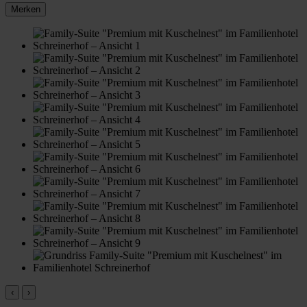
Merken
‹
›