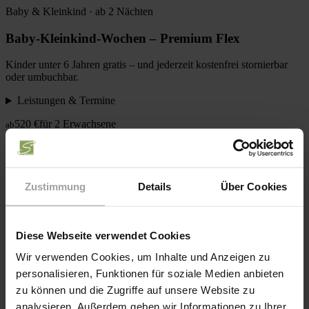
Baby & Kleinkind · ab 2 Nächten
Baby-Kleinkind-Wochen – Premium Flex
Kinder unter 6 Jahren gratis – und jederzeit kostenfrei stornierbar
oder umbuchbar.
Leistungen & Termine
520 €
für 2 Erwachsene
ab
Zur Anfrage
Kurzurlaub
Herbst · ab 2 Nächten
Zustimmung
Details
Über Cookies
Bauernherbst – Kurzzeit
Diese Webseite verwendet Cookies
Bauernhoferlebnis im goldenen Herbst – inklusive Früh-Anreise
und Spät-Abreise im Wert von 150 €.
Wir verwenden Cookies, um Inhalte und Anzeigen zu
personalisieren, Funktionen für soziale Medien anbieten
Leistungen & Termine
zu können und die Zugriffe auf unsere Website zu
505 €
für 2 Erwachsene
ab
analysieren. Außerdem geben wir Informationen zu Ihrer