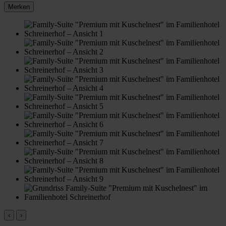
Merken
‹
›