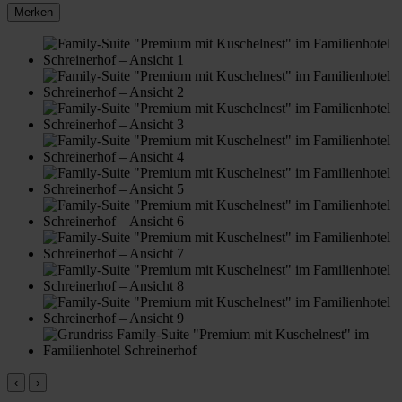
Merken
‹
›