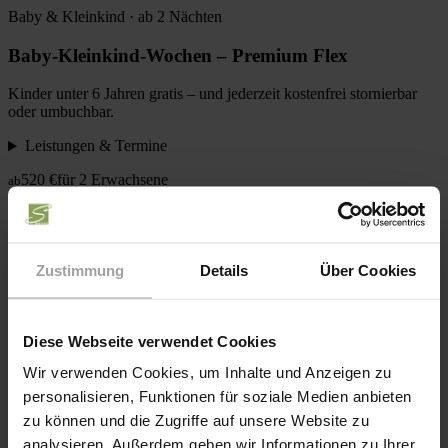
Baby & Kleinkind · ab 2 Nächten
Baby-Kleinkind-Wochen – Premium Flex
Kinder unter 6 Jahren gratis – und jederzeit kostenfrei stornierbar
oder umbuchbar.
Leistungen & Termine
520 €
für 2 Erwachsene
ab
Zur Anfrage
Kurzurlaub
Herbst · ab 2 Nächten
Zustimmung
Details
Über Cookies
Bauernherbst – Kurzzeit
Diese Webseite verwendet Cookies
Bauernhoferlebnis im goldenen Herbst – inklusive Früh-Anreise
und Spät-Abreise im Wert von 150 €.
Wir verwenden Cookies, um Inhalte und Anzeigen zu
personalisieren, Funktionen für soziale Medien anbieten
Leistungen & Termine
zu können und die Zugriffe auf unsere Website zu
505 €
für 2 Erwachsene
ab
analysieren. Außerdem geben wir Informationen zu Ihrer