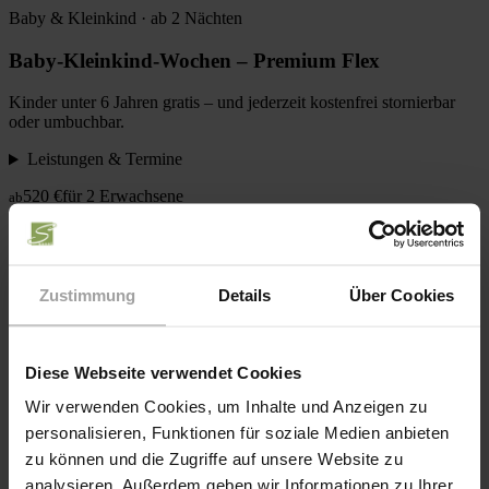
Baby & Kleinkind · ab 2 Nächten
Baby-Kleinkind-Wochen – Premium Flex
Kinder unter 6 Jahren gratis – und jederzeit kostenfrei stornierbar
oder umbuchbar.
Leistungen & Termine
520 €
für 2 Erwachsene
ab
Zur Anfrage
Kurzurlaub
Herbst · ab 2 Nächten
Zustimmung
Details
Über Cookies
Bauernherbst – Kurzzeit
Diese Webseite verwendet Cookies
Bauernhoferlebnis im goldenen Herbst – inklusive Früh-Anreise
und Spät-Abreise im Wert von 150 €.
Wir verwenden Cookies, um Inhalte und Anzeigen zu
personalisieren, Funktionen für soziale Medien anbieten
Leistungen & Termine
zu können und die Zugriffe auf unsere Website zu
505 €
für 2 Erwachsene
ab
analysieren. Außerdem geben wir Informationen zu Ihrer