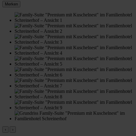
Merken
‹
›